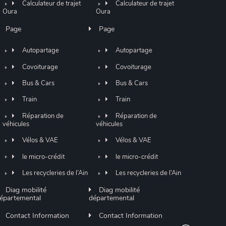
Calculateur de trajet
Calculateur de trajet
Oura
Oura
Page
Page
Autopartage
Autopartage
Covoiturage
Covoiturage
Bus & Cars
Bus & Cars
Train
Train
Réparation de
Réparation de
véhicules
véhicules
Vélos & VAE
Vélos & VAE
le micro-crédit
le micro-crédit
Les recycleries de l’Ain
Les recycleries de l’Ain
Diag mobilité
Diag mobilité
épartemental
départemental
Contact Information
Contact Information