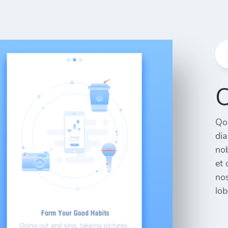
O
Qol
di
nob
et 
nos
lob