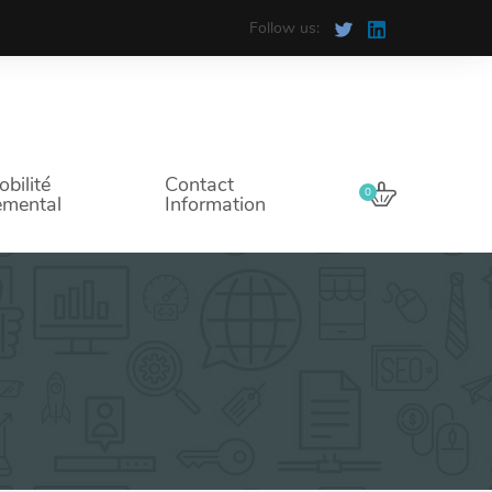
Follow us:
bilité
Contact
0
emental
Information