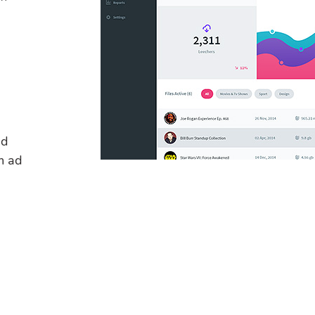
nd
m ad