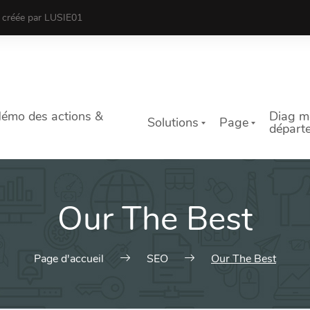
n créée par LUSIE01
Mémo des actions &
Diag mo
Solutions
Page
départ
Our The Best
Page d'accueil
SEO
Our The Best