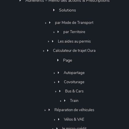
Adhérents – Mémo des actions & Prescriptions
Solutions
par Mode de Transport
par Territoire
Les aides au permis
Calculateur de trajet Oura
Page
Autopartage
Covoiturage
Bus & Cars
Train
Réparation de véhicules
Vélos & VAE
le micro-crédit