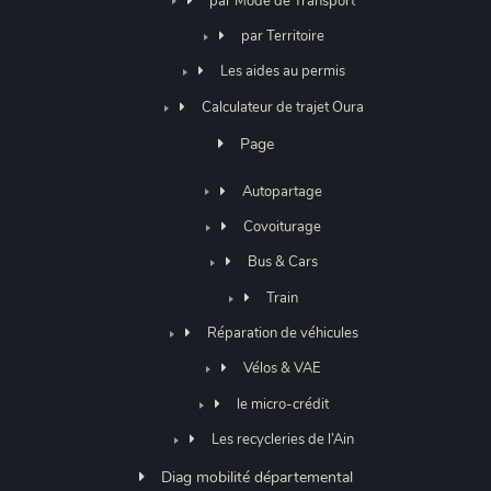
par Mode de Transport
par Territoire
Les aides au permis
Calculateur de trajet Oura
Page
Autopartage
Covoiturage
Bus & Cars
Train
Réparation de véhicules
Vélos & VAE
le micro-crédit
Les recycleries de l’Ain
Diag mobilité départemental